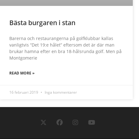
Bästa burgaren i stan
Barerna och restaurangerna på golfklubbar kallas
vanligtvis “Det 19:e hålet” eftersom det är där man
brukar hamna efter en bra 18-hålsrunda golf. Men på
Montgomerie
READ MORE »
16 februari 2019
Inga kommentarer