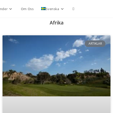
nder
Om Oss
Svenska
Afrika
ARTIKLAR