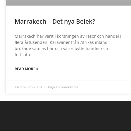
Marrakech – Det nya Belek?
Marrakech har varit i korsningen av resor och handel i
flera årtusenden. Karavaner från Afrikas inland
brukade samlas här och varor bytte händer och
fortsatte
READ MORE »
14 februari 2019
Inga kommentarer