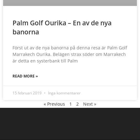
Palm Golf Ourika – En av de nya
banorna
Först ut av de nya banorna på denna resa är Palm Golf
Marrakech Ourika. Belägen strax söder om Marrakech
är detta en systerbank till Palm
READ MORE »
15 februari 2019
Inga kommentarer
« Previous
1
2
Next »