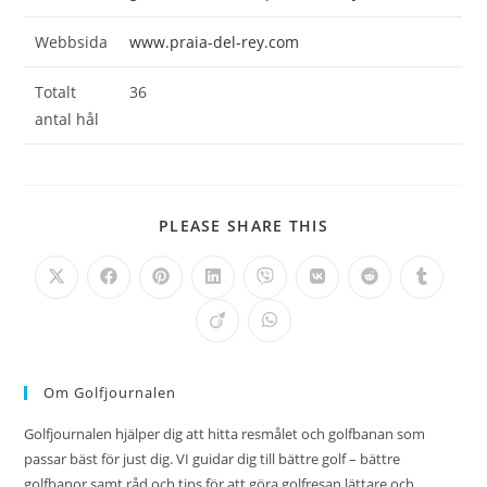
Webbsida
www.praia-del-rey.com
Totalt
36
antal hål
DELA
PLEASE SHARE THIS
DETTA
INNEHÅLL
Öppnas
Öppnas
Öppnas
Öppnas
Öppnas
Öppnas
Öppnas
Öppnas
i
i
i
i
i
i
i
i
ett
ett
ett
ett
ett
ett
ett
ett
Öppnas
Öppnas
nytt
nytt
nytt
nytt
nytt
nytt
nytt
nytt
i
i
fönster
fönster
fönster
fönster
fönster
fönster
fönster
fönster
ett
ett
nytt
nytt
fönster
fönster
Om Golfjournalen
Golfjournalen hjälper dig att hitta resmålet och golfbanan som
passar bäst för just dig. VI guidar dig till bättre golf – bättre
golfbanor samt råd och tips för att göra golfresan lättare och