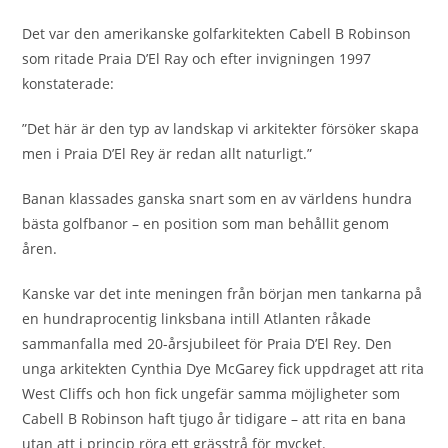
Det var den amerikanske golfarkitekten Cabell B Robinson
som ritade Praia D’El Ray och efter invigningen 1997
konstaterade:
”Det här är den typ av landskap vi arkitekter försöker skapa
men i Praia D’El Rey är redan allt naturligt.”
Banan klassades ganska snart som en av världens hundra
bästa golfbanor – en position som man behållit genom
åren.
Kanske var det inte meningen från början men tankarna på
en hundraprocentig linksbana intill Atlanten råkade
sammanfalla med 20-årsjubileet för Praia D’El Rey. Den
unga arkitekten Cynthia Dye McGarey fick uppdraget att rita
West Cliffs och hon fick ungefär samma möjligheter som
Cabell B Robinson haft tjugo år tidigare – att rita en bana
utan att i princip röra ett grässtrå för mycket.