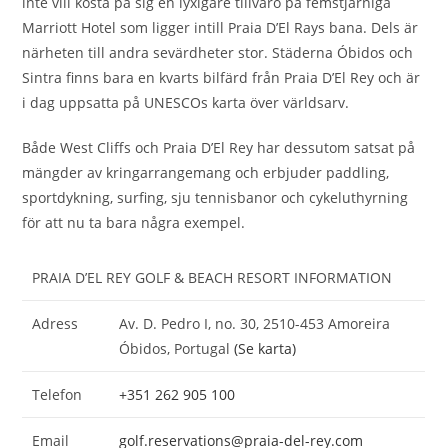
inte vill kosta på sig en lyxigare tillvaro på femstjärniga
Marriott Hotel som ligger intill Praia D’El Rays bana. Dels är
närheten till andra sevärdheter stor. Städerna Óbidos och
Sintra finns bara en kvarts bilfärd från Praia D’El Rey och är
i dag uppsatta på UNESCOs karta över världsarv.
Både West Cliffs och Praia D’El Rey har dessutom satsat på
mängder av kringarrangemang och erbjuder paddling,
sportdykning, surfing, sju tennisbanor och cykeluthyrning
för att nu ta bara några exempel.
PRAIA D’EL REY GOLF & BEACH RESORT INFORMATION
Adress
Av. D. Pedro I, no. 30, 2510-453 Amoreira
Óbidos, Portugal
(Se karta)
Telefon
+351 262 905 100
Email
golf.reservations@praia-del-rey.com