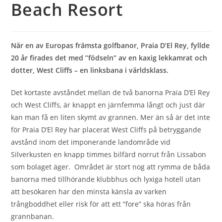
Beach Resort
När en av Europas främsta golfbanor, Praia D’El Rey, fyllde
20 år firades det med ”födseln” av en kaxig lekkamrat och
dotter, West Cliffs – en linksbana i världsklass.
Det kortaste avståndet mellan de två banorna Praia D’El Rey
och West Cliffs, är knappt en järnfemma långt och just där
kan man få en liten skymt av grannen. Mer än så är det inte
för Praia D’El Rey har placerat West Cliffs på betryggande
avstånd inom det imponerande landområde vid
Silverkusten en knapp timmes bilfärd norrut från Lissabon
som bolaget äger. Området är stort nog att rymma de båda
banorna med tillhörande klubbhus och lyxiga hotell utan
att besökaren har den minsta känsla av varken
trångboddhet eller risk för att ett ”fore” ska höras från
grannbanan.