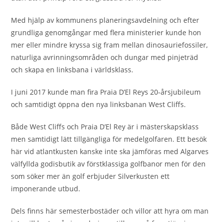
Med hjälp av kommunens planeringsavdelning och efter
grundliga genomgångar med flera ministerier kunde hon
mer eller mindre kryssa sig fram mellan dinosauriefossiler,
naturliga avrinningsområden och dungar med pinjeträd
och skapa en linksbana i världsklass.
I juni 2017 kunde man fira Praia D’El Reys 20-årsjubileum
och samtidigt öppna den nya linksbanan West Cliffs.
Både West Cliffs och Praia D’El Rey är i mästerskapsklass
men samtidigt lätt tillgängliga för medelgolfaren. Ett besök
här vid atlantkusten kanske inte ska jämföras med Algarves
välfyllda godisbutik av förstklassiga golfbanor men för den
som söker mer än golf erbjuder Silverkusten ett
imponerande utbud.
Dels finns här semesterbostäder och villor att hyra om man