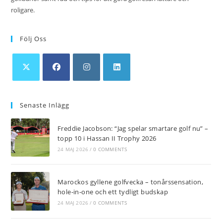
roligare.
Följ Oss
Opens
Opens
Opens
Opens
in
in
in
in
Senaste Inlägg
a
a
a
a
new
new
new
new
Freddie Jacobson: “Jag spelar smartare golf nu” –
tab
tab
tab
tab
topp 10 i Hassan II Trophy 2026
24 MAJ 2026
/
0 COMMENTS
Marockos gyllene golfvecka – tonårssensation,
hole-in-one och ett tydligt budskap
24 MAJ 2026
/
0 COMMENTS