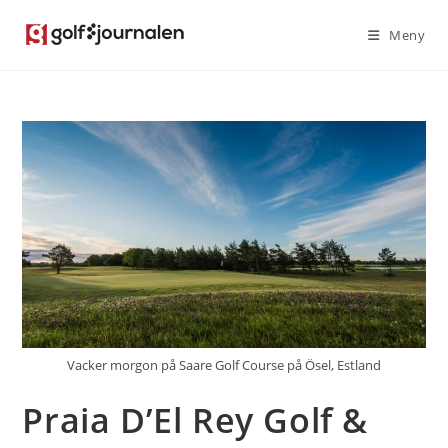
Hoppa
Meny
till
innehållet
Vacker morgon på Saare Golf Course på Ösel, Estland
Praia D’El Rey Golf &