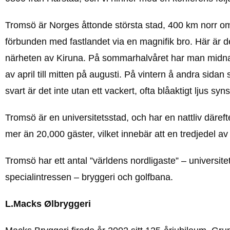
Tromsö är Norges åttonde största stad, 400 km norr o
förbunden med fastlandet via en magnifik bro. Här är det
närheten av Kiruna. På sommarhalvåret har man midnattssol
av april till mitten på augusti. På vintern å andra sida
svart är det inte utan ett vackert, ofta blåaktigt ljus s
Tromsö är en universitetsstad, och har en nattliv däref
mer än 20,000 gäster, vilket innebär att en tredjedel a
Tromsö har ett antal ”världens nordligaste” – universit
specialintressen – bryggeri och golfbana.
L.Macks Ølbryggeri