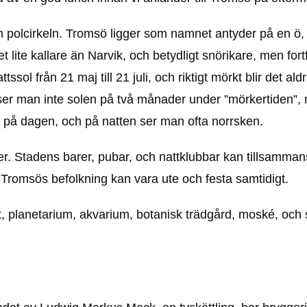
m polcirkeln. Tromsö ligger som namnet antyder på en ö
 lite kallare än Narvik, och betydligt snörikare, men fort
 från 21 maj till 21 juli, och riktigt mörkt blir det aldri
n ser man inte solen på två månader under ”mörkertiden”, 
yns på dagen, och på natten ser man ofta norrsken.
ter. Stadens barer, pubar, och nattklubbar kan tillsamma
v Tromsös befolkning kan vara ute och festa samtidigt.
et, planetarium, akvarium, botanisk trädgård, moské, och