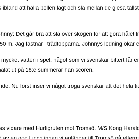
bland att hålla bollen lågt och slå mellan de glesa tall
ohnny: Det går bra att slå över skogen för att göra hålet li
50 m. Jag fastnar i trädtopparna. Johnnys ledning ökar 
mycket vatten i spel, något som vi svenskar bittert får e
vi hålat ut på 18:e summerar han scoren.
de. Nu först inser vi något tröga svenskar att det hela ti
oss vidare med Hurtigruten mot Tromsö. M/S Kong Harald
d av en god lunch innan vi anländer till Tromsö på efter