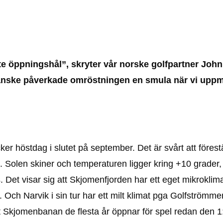
ste öppningshål”, skryter vår norske golfpartner John
kanske påverkade omröstningen en smula när vi uppm
r höstdag i slutet på september. Det är svårt att förestäl
na. Solen skiner och temperaturen ligger kring +10 grader
 Det visar sig att Skjomenfjorden har ett eget mikroklima
 Och Narvik i sin tur har ett milt klimat pga Golfströmmen
att Skjomenbanan de flesta år öppnar för spel redan den 1: