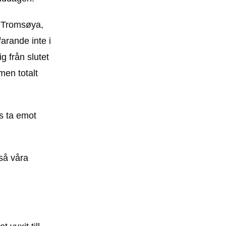
, Tromsøya,
farande inte i
g från slutet
men totalt
ns ta emot
 så våra