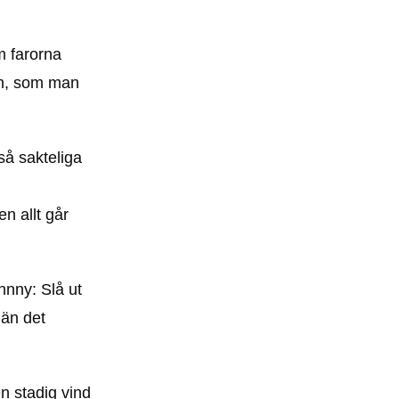
m farorna
sen, som man
så sakteliga
n allt går
ohnny: Slå ut
 än det
en stadig vind