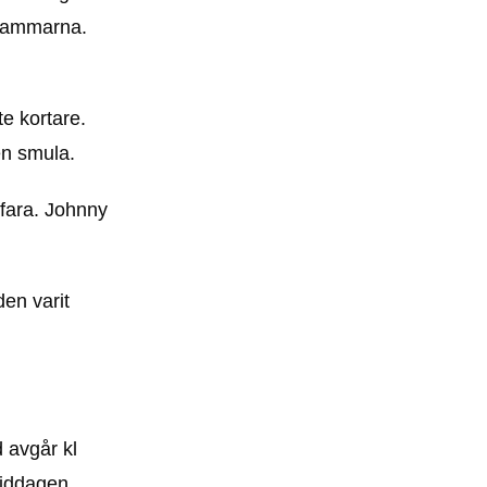
stammarna.
te kortare.
en smula.
rfara. Johnny
den varit
 avgår kl
middagen.