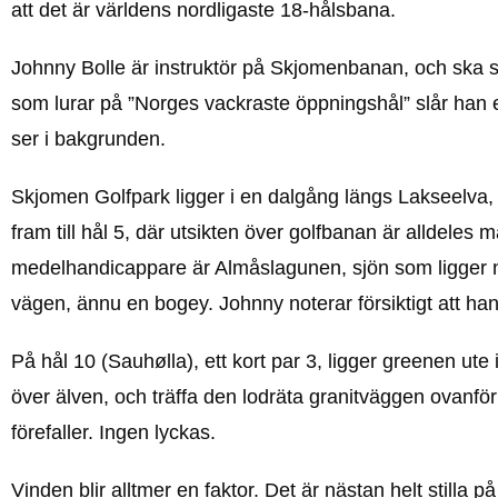
att det är världens nordligaste 18-hålsbana.
Johnny Bolle är instruktör på Skjomenbanan, och ska s
som lurar på ”Norges vackraste öppningshål” slår han e
ser i bakgrunden.
Skjomen Golfpark ligger i en dalgång längs Lakseelva, 
fram till hål 5, där utsikten över golfbanan är alldeles 
medelhandicappare är Almåslagunen, sjön som ligger ne
vägen, ännu en bogey. Johnny noterar försiktigt att ha
På hål 10 (Sauhølla), ett kort par 3, ligger greenen ute 
över älven, och träffa den lodräta granitväggen ovanför
förefaller. Ingen lyckas.
Vinden blir alltmer en faktor. Det är nästan helt stilla