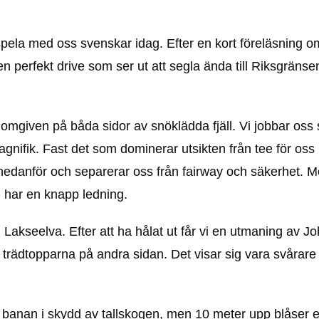
pela med oss svenskar idag. Efter en kort föreläsning o
n perfekt drive som ser ut att segla ända till Riksgrän
omgiven på båda sidor av snöklädda fjäll. Vi jobbar oss 
magnifik. Fast det som dominerar utsikten från tee för oss
danför och separerar oss från fairway och säkerhet. Me
n har en knapp ledning.
i Lakseelva. Efter att ha hålat ut får vi en utmaning av J
 trädtopparna på andra sidan. Det visar sig vara svårare
 på banan i skydd av tallskogen, men 10 meter upp blåser 