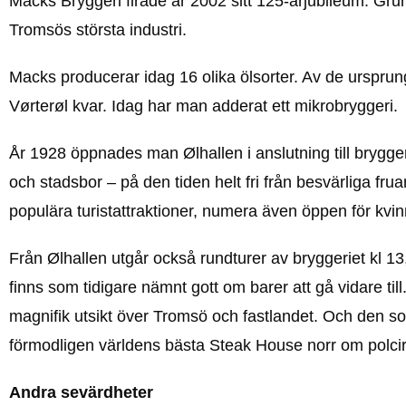
Macks Bryggeri firade år 2002 sitt 125-årjubileum. Grun
Tromsös största industri.
Macks producerar idag 16 olika ölsorter. Av de ursprung
Vørterøl kvar. Idag har man adderat ett mikrobryggeri.
År 1928 öppnades man Ølhallen i anslutning till brygger
och stadsbor – på den tiden helt fri från besvärliga fr
populära turistattraktioner, numera även öppen för kvinn
Från Ølhallen utgår också rundturer av bryggeriet kl 13
finns som tidigare nämnt gott om barer att gå vidare t
magnifik utsikt över Tromsö och fastlandet. Och den so
förmodligen världens bästa Steak House norr om polcir
Andra sevärdheter