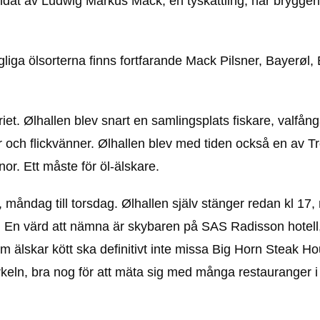
dat av Ludwig Markus Mack, en tyskättling, har bryggeriet
liga ölsorterna finns fortfarande Mack Pilsner, Bayerøl,
iet. Ølhallen blev snart en samlingsplats fiskare, valfån
uar och flickvänner. Ølhallen blev med tiden också en av
or. Ett måste för öl-älskare.
, måndag till torsdag. Ølhallen själv stänger redan kl 17
ill. En värd att nämna är skybaren på SAS Radisson hotel
m älskar kött ska definitivt inte missa Big Horn Steak H
keln, bra nog för att mäta sig med många restauranger i