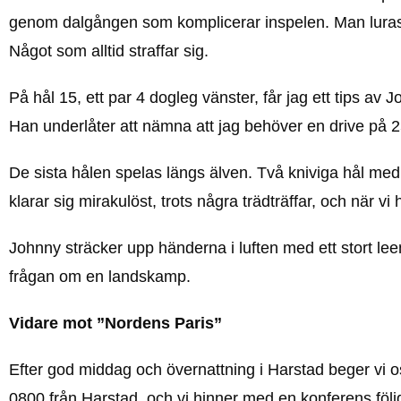
genom dalgången som komplicerar inspelen. Man luras i
Något som alltid straffar sig.
På hål 15, ett par 4 dogleg vänster, får jag ett tips av J
Han underlåter att nämna att jag behöver en drive på 2
De sista hålen spelas längs älven. Två kniviga hål med 
klarar sig mirakulöst, trots några trädträffar, och när 
Johnny sträcker upp händerna i luften med ett stort leen
frågan om en landskamp.
Vidare mot ”Nordens Paris”
Efter god middag och övernattning i Harstad beger vi 
0800 från Harstad, och vi hinner med en konferens följ