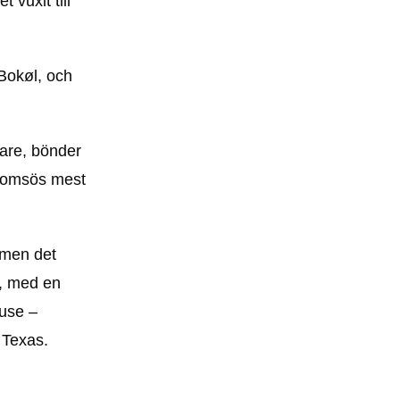
 vuxit till
 Bokøl, och
gare, bönder
 Tromsös mest
, men det
l, med en
ouse –
 Texas.