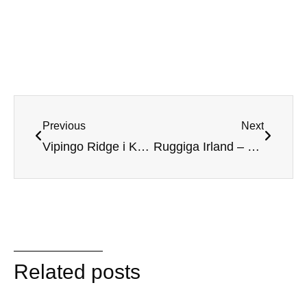
Previous
Next
Vipingo Ridge i Kenya – En bana med utsikt
Ruggiga Irland – Linksgolf när det är som allra bäst
Related posts