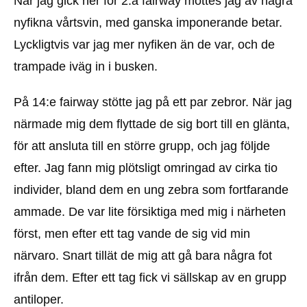
När jag gick ner för 2:a fairway möttes jag av några
nyfikna vårtsvin, med ganska imponerande betar.
Lyckligtvis var jag mer nyfiken än de var, och de
trampade iväg in i busken.
På 14:e fairway stötte jag på ett par zebror. När jag
närmade mig dem flyttade de sig bort till en glänta,
för att ansluta till en större grupp, och jag följde
efter. Jag fann mig plötsligt omringad av cirka tio
individer, bland dem en ung zebra som fortfarande
ammade. De var lite försiktiga med mig i närheten
först, men efter ett tag vande de sig vid min
närvaro. Snart tillät de mig att gå bara några fot
ifrån dem. Efter ett tag fick vi sällskap av en grupp
antiloper.