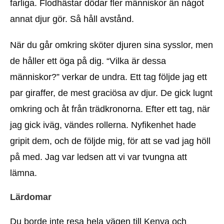
farliga. Flodhästar dödar fler människor än något
annat djur gör. Så håll avstånd.
När du går omkring sköter djuren sina sysslor, men
de håller ett öga på dig. “Vilka är dessa
människor?” verkar de undra. Ett tag följde jag ett
par giraffer, de mest graciösa av djur. De gick lugnt
omkring och åt från trädkronorna. Efter ett tag, när
jag gick iväg, vändes rollerna. Nyfikenhet hade
gripit dem, och de följde mig, för att se vad jag höll
på med. Jag var ledsen att vi var tvungna att
lämna.
Lärdomar
Du borde inte resa hela vägen till Kenya och