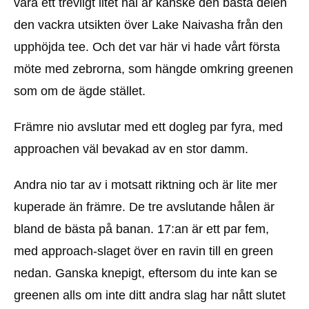
vara ett trevligt litet hål är kanske den bästa delen
den vackra utsikten över Lake Naivasha från den
upphöjda tee. Och det var här vi hade vårt första
möte med zebrorna, som hängde omkring greenen
som om de ägde stället.
Främre nio avslutar med ett dogleg par fyra, med
approachen väl bevakad av en stor damm.
Andra nio tar av i motsatt riktning och är lite mer
kuperade än främre. De tre avslutande hålen är
bland de bästa på banan. 17:an är ett par fem,
med approach-slaget över en ravin till en green
nedan. Ganska knepigt, eftersom du inte kan se
greenen alls om inte ditt andra slag har nått slutet