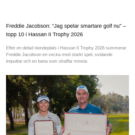
Freddie Jacobson: “Jag spelar smartare golf nu” –
topp 10 i Hassan II Trophy 2026
Efter en delad niondeplats i Hassan II Trophy 2026 summerar
Freddie Jacobson en vecka med starkt spel, svidande
treputtar och en bana som straffar minsta