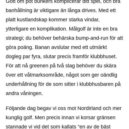
Gott om pot bunkers komplicerar ditt spel, och bra
banhållning är viktigare än långa drives. Med ett
platt kustlandskap kommer starka vindar,
ytterligare en komplikation. Målgolf är inte en bra
strategi; du behöver behärska bump-and-run för att
göra poäng. Banan avslutar med ett utmärkt
dogleg par fyra, slutar precis framför klubbhuset.
För att nå greenen på två slag behöver du skära
över ett våtmarksområde, något som ger oändlig
underhållning för de som sitter i klubbhusbaren på
andra våningen.
Följande dag begav vi oss mot Nordirland och mer
kunglig golf. Men precis innan vi korsar gränsen
stannade vi vid det som kallats “en av de bäst