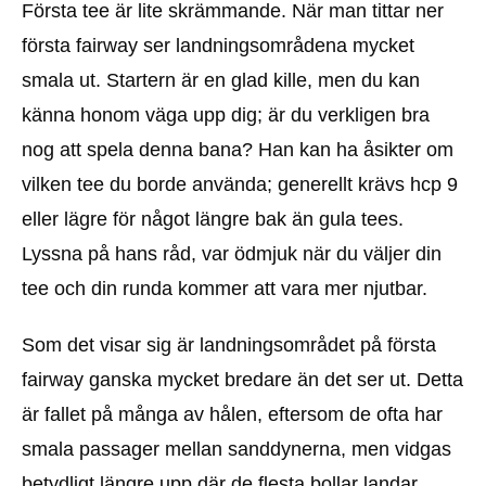
Första tee är lite skrämmande. När man tittar ner
första fairway ser landningsområdena mycket
smala ut. Startern är en glad kille, men du kan
känna honom väga upp dig; är du verkligen bra
nog att spela denna bana? Han kan ha åsikter om
vilken tee du borde använda; generellt krävs hcp 9
eller lägre för något längre bak än gula tees.
Lyssna på hans råd, var ödmjuk när du väljer din
tee och din runda kommer att vara mer njutbar.
Som det visar sig är landningsområdet på första
fairway ganska mycket bredare än det ser ut. Detta
är fallet på många av hålen, eftersom de ofta har
smala passager mellan sanddynerna, men vidgas
betydligt längre upp där de flesta bollar landar.