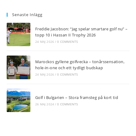
Opens
Opens
Opens
Opens
in
in
in
in
Senaste Inlägg
a
a
a
a
new
new
new
new
Freddie Jacobson: “Jag spelar smartare golf nu” –
tab
tab
tab
tab
topp 10 i Hassan II Trophy 2026
24 MAJ 2026
/
0 COMMENTS
Marockos gyllene golfvecka – tonårssensation,
hole-in-one och ett tydligt budskap
24 MAJ 2026
/
0 COMMENTS
Golf i Bulgarien – Stora framsteg på kort tid
26 MAJ 2024
/
0 COMMENTS