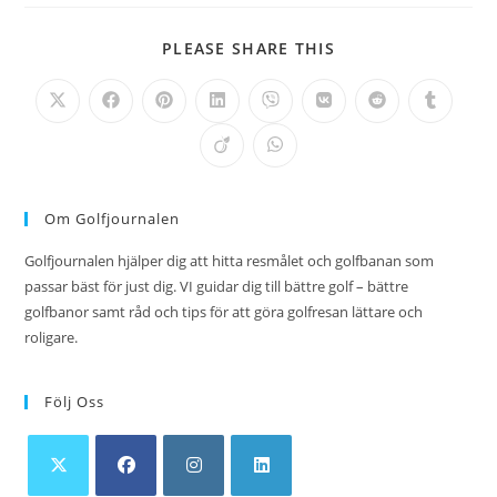
DELA
PLEASE SHARE THIS
DETTA
INNEHÅLL
Öppnas
Öppnas
Öppnas
Öppnas
Öppnas
Öppnas
Öppnas
Öppnas
i
i
i
i
i
i
i
i
ett
ett
ett
ett
ett
ett
ett
ett
Öppnas
Öppnas
nytt
nytt
nytt
nytt
nytt
nytt
nytt
nytt
i
i
fönster
fönster
fönster
fönster
fönster
fönster
fönster
fönster
ett
ett
nytt
nytt
fönster
fönster
Om Golfjournalen
Golfjournalen hjälper dig att hitta resmålet och golfbanan som
passar bäst för just dig. VI guidar dig till bättre golf – bättre
golfbanor samt råd och tips för att göra golfresan lättare och
roligare.
Följ Oss