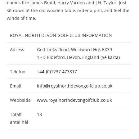
names like James Braid, Harry Vardon and J.H. Taylor. Just
sit down at the old wooden table, order a pint, and feel the
winds of time.
ROYAL NORTH DEVON GOLF CLUB INFORMATION
Adress
Golf Links Road, Westward Ho!, EX39
1HD Bideford, Devon, England
(Se karta)
Telefon
+44-(0)1237 473817
Email
info@royalnorthdevongolfclub.co.uk
Webbsida
www.royalnorthdevongolfclub.co.uk
Totalt
18
antal hål