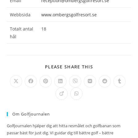
Email
reception@ombergsgolfresort.se
Webbsida
www.ombergsgolfresort.se
Totalt antal
18
hål
DELA
PLEASE SHARE THIS
DETTA
INNEHÅLL
Öppnas
Öppnas
Öppnas
Öppnas
Öppnas
Öppnas
Öppnas
Öppnas
i
i
i
i
i
i
i
i
ett
ett
ett
ett
ett
ett
ett
ett
Öppnas
Öppnas
nytt
nytt
nytt
nytt
nytt
nytt
nytt
nytt
i
i
fönster
fönster
fönster
fönster
fönster
fönster
fönster
fönster
ett
ett
nytt
nytt
fönster
fönster
Om Golfjournalen
Golfjournalen hjälper dig att hitta resmålet och golfbanan som
passar bäst för just dig. VI guidar dig till bättre golf – bättre