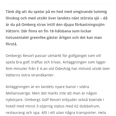
Tänk dig att du spelar på en hed med omgivande lummig
lövskog och med utsikt över landets näst största sjö – då
är du på Omberg strax intill den djupa förkastningssjön
Vättern. Där finns en fin 18-hålsbana som lockar
tiotusentalet greenfee-gäster årligen och det kan man
förstå.
Ombergs Resort passar utmärkt för golfgänget som vill
spela bra golf, träffas och trivas. Anläggningen som ligger
fem minuter från E 4-an vid Ödeshög har milsvid utsikt över
Vätterns östra strandkanter.
Anläggningen är en landets nyare banor i södra
Mellansverige. Men det märks inte att man är någon
nybörjare. Ombergs Golf Resort erbjuder också boende i
hotell med minst 3-stjärnig status med 62 dubbelrum,
restaurang och spa. Allt i ett utan några transporter. Hela