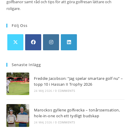
golfbanor samt råd och tips för att göra golfresan lättare och
roligare.
Följ Oss
Opens
Opens
Opens
Opens
in
in
in
in
Senaste Inlägg
a
a
a
a
new
new
new
new
Freddie Jacobson: “Jag spelar smartare golf nu” –
tab
tab
tab
tab
topp 10 i Hassan II Trophy 2026
24 MAJ 2026
/
0 COMMENTS
Marockos gyllene golfvecka – tonårssensation,
hole-in-one och ett tydligt budskap
24 MAJ 2026
/
0 COMMENTS