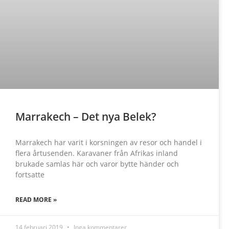
Marrakech – Det nya Belek?
Marrakech har varit i korsningen av resor och handel i
flera årtusenden. Karavaner från Afrikas inland
brukade samlas här och varor bytte händer och
fortsatte
READ MORE »
14 februari 2019
Inga kommentarer